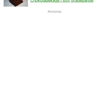
Chokoladekage i stor bradepande
Annonce