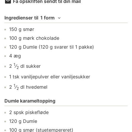
Få opskriften sendt til din mail
Ingredienser
til
1 form
150
g
smør
100
g
mørk chokolade
120
g
Dumle
(120 g svarer til 1 pakke)
4
æg
1
2
⁄
dl
sukker
2
1
tsk
vaniljepulver
eller vaniljesukker
1
2
⁄
dl
hvedemel
2
Dumle karameltopping
2
spsk
piskefløde
120
g
Dumle
100
g
smør
(stuetempereret)