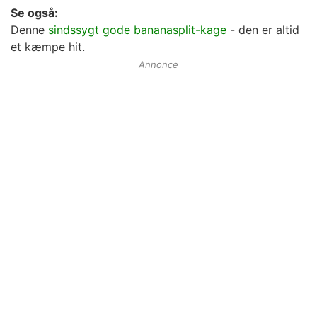
Se også:
Denne
sindssygt gode bananasplit-kage
- den er altid
et kæmpe hit.
Annonce