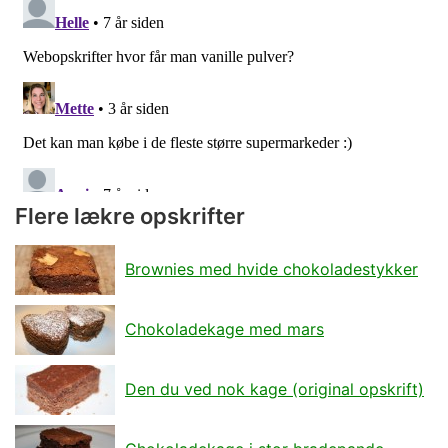
Flere lækre opskrifter
Brownies med hvide chokoladestykker
Chokoladekage med mars
Den du ved nok kage (original opskrift)