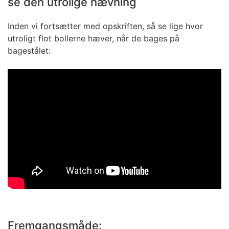
se den utrolige hævning
Inden vi fortsætter med opskriften, så
se lige hvor
utroligt flot bollerne hæver, når de bages på
bagestålet:
Fremgangsmåde: