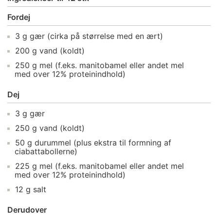
Fordej
3
g
gær
(cirka på størrelse med en ært)
200
g
vand
(koldt)
250
g
mel
(f.eks. manitobamel eller andet mel
med over 12% proteinindhold)
Dej
3
g
gær
250
g
vand
(koldt)
50
g
durummel
(plus ekstra til formning af
ciabattabollerne)
225
g
mel
(f.eks. manitobamel eller andet mel
med over 12% proteinindhold)
12
g
salt
Derudover