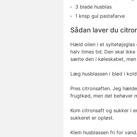
3
blade
husblas
1
knsp
gul pastafarve
Sådan laver du citro
Hæld olien i et syltetøjsglas 
halv times tid. Den skal ikk
sætte den i køleskabet, men 
Læg husblassen i blød i koldt
Pres citronsaften. Jeg hælde
frugtkød, men det behøver m
Kom citronsaft og sukker i e
sukkeret er opløst.
Klem husblassen fri for van