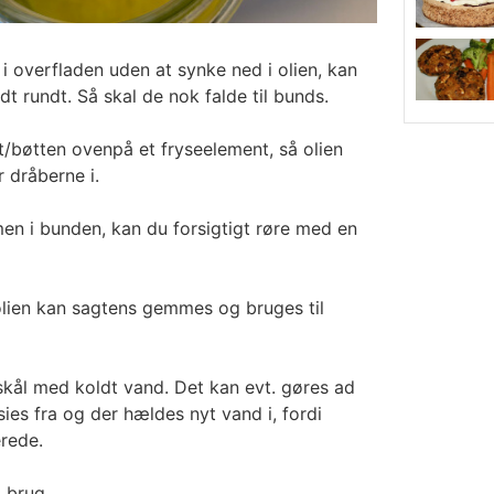
 i overfladen uden at synke ned i olien, kan
idt rundt. Så skal de nok falde til bunds.
t/bøtten ovenpå et fryseelement, så olien
 dråberne i.
n i bunden, kan du forsigtigt røre med en
 (olien kan sagtens gemmes og bruges til
 skål med koldt vand. Det kan evt. gøres ad
ies fra og der hældes nyt vand i, fordi
erede.
l brug.