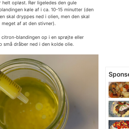
r helt opløst. Rør ligeledes den gule
blandingen køle af i ca. 10-15 minutter (den
n skal dryppes ned i olien, men den skal
å meget af at den stivner).
 citron-blandingen op i en sprøjte eller
yp små dråber ned i den kolde olie.