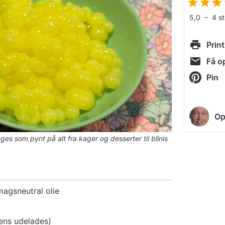
5,0
–
4
s
Print
Få op
Pin
Op
ges som pynt på alt fra kager og desserter til blinis
magsneutral olie
ens udelades)