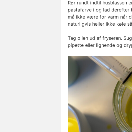
Rør rundt indtil husblassen e
pastafarve i og lad derefter 
må ikke være for varm når de
naturligvis heller ikke køle s
Tag olien ud af fryseren. Sug
pipette eller lignende og dr