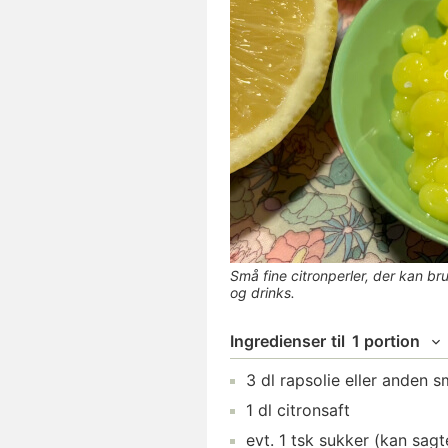
Små fine citronperler, der kan bru
og drinks.
Ingredienser
til
1 portion
3
dl
rapsolie
eller anden s
1
dl
citronsaft
evt.
1
tsk
sukker
(kan sagt