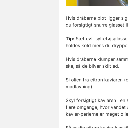
Hvis dråberne blot ligger sig
du forsigtigt snurre glasset l
Tip:
Sæt evt. syltetøjsglasse
holdes kold mens du drypper
Hvis dråberne klumper samme
ske, så de bliver skilt ad.
Si olien fra citron kaviaren
madlavning).
Skyl forsigtigt kaviaren i en
flere omgange, hvor vandet s
kaviar-perlerne er meget oli
Så er din citron kaviar klar ti