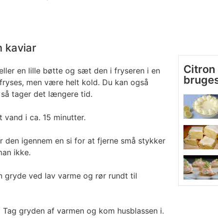
n kaviar
Citron 
eller en lille bøtte og sæt den i fryseren i en
bruges 
e fryses, men være helt kold. Du kan også
så tager det længere tid.
 vand i ca. 15 minutter.
r den igennem en si for at fjerne små stykker
an ikke.
n gryde ved lav varme og rør rundt til
d. Tag gryden af varmen og kom husblassen i.