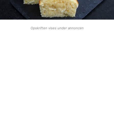
Opskriften vises under annoncen