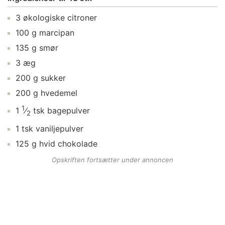
3
økologiske citroner
100
g
marcipan
135
g
smør
3
æg
200
g
sukker
200
g
hvedemel
1
1
⁄
tsk
bagepulver
2
1
tsk
vaniljepulver
125
g
hvid chokolade
Opskriften fortsætter under annoncen