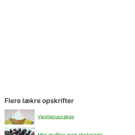
Flere lækre opskrifter
Vaniljecupcakes
Mini muffins med chokolade