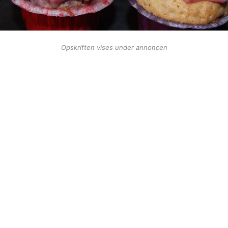
Opskriften vises under annoncen