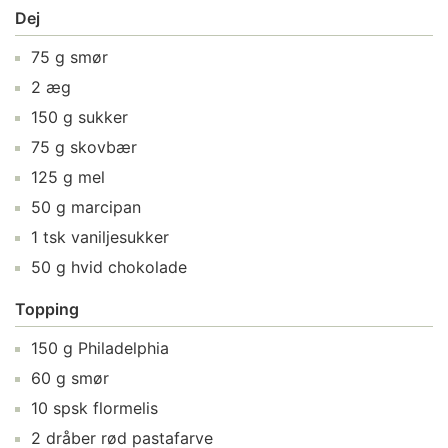
Dej
75
g
smør
2
æg
150
g
sukker
75
g
skovbær
125
g
mel
50
g
marcipan
1
tsk
vaniljesukker
50
g
hvid chokolade
Topping
150
g
Philadelphia
60
g
smør
10
spsk
flormelis
2
dråber
rød pastafarve