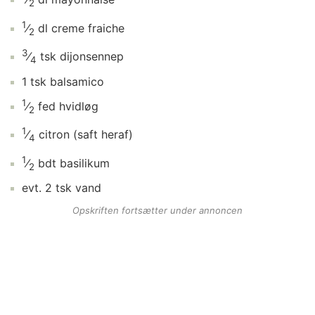
2
1
⁄
dl
creme fraiche
2
3
⁄
tsk
dijonsennep
4
1
tsk
balsamico
1
⁄
fed
hvidløg
2
1
⁄
citron
(saft heraf)
4
1
⁄
bdt
basilikum
2
evt.
2
tsk
vand
Opskriften fortsætter under annoncen