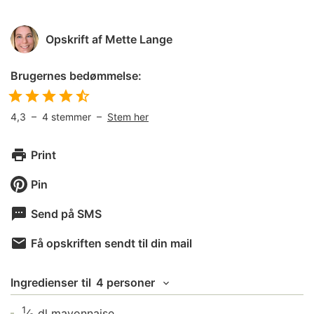
Opskrift af
Mette Lange
Brugernes bedømmelse:
4,3
–
4
stemmer –
Stem her
Print
Pin
Send på SMS
Få opskriften sendt til din mail
Ingredienser
til
4 personer
1
⁄
dl
mayonnaise