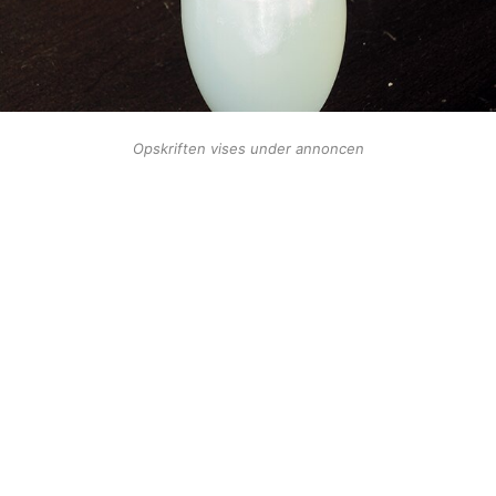
Opskriften vises under annoncen