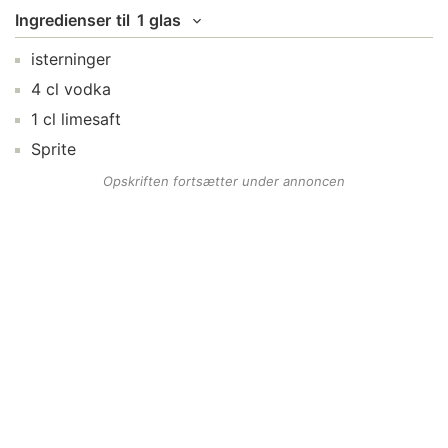
Ingredienser
til
1 glas
isterninger
4
cl
vodka
1
cl
limesaft
Sprite
Opskriften fortsætter under annoncen