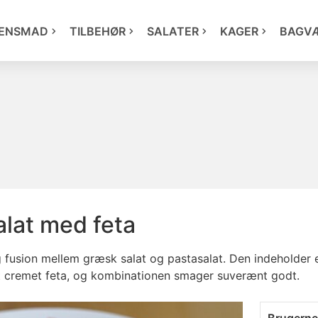
ENSMAD
TILBEHØR
SALATER
KAGER
BAGV
lat med feta
g fusion mellem græsk salat og pastasalat. Den indeholder e
t cremet feta, og kombinationen smager suverænt godt.