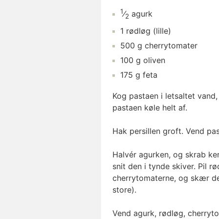
1
⁄
agurk
2
1
rødløg
(lille)
500
g
cherrytomater
100
g
oliven
175
g
feta
Kog pastaen i letsaltet vand,
pastaen køle helt af.
Hak persillen groft. Vend pas
Halvér agurken, og skrab ker
snit den i tynde skiver. Pil 
cherrytomaterne, og skær dem 
store).
Vend agurk, rødløg, cherry