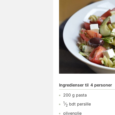
Ingredienser
til
4 personer
200
g
pasta
1
⁄
bdt
persille
2
olivenolie