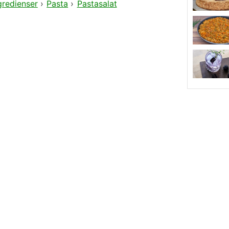
gredienser
›
Pasta
›
Pastasalat