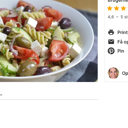
Brugern
4,6
–
5
s
Print
Få op
Pin
Op