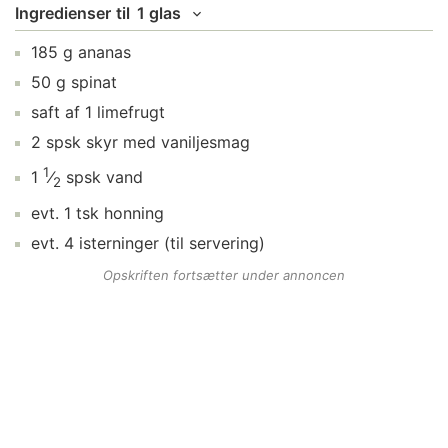
Ingredienser
til
1 glas
185
g
ananas
50
g
spinat
saft af
1
limefrugt
2
spsk
skyr
med vaniljesmag
1
1
⁄
spsk
vand
2
evt.
1
tsk
honning
evt.
4
isterninger
(til servering)
Opskriften fortsætter under annoncen