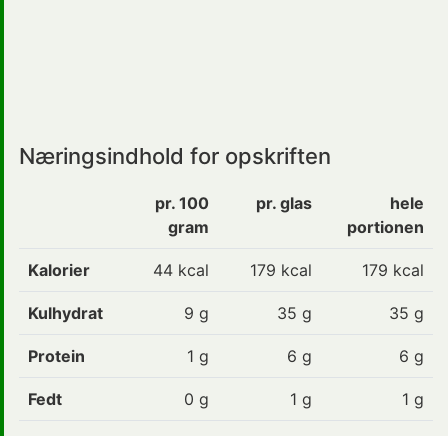
Næringsindhold for opskriften
pr. 100
pr. glas
hele
gram
portionen
Kalorier
44
kcal
179 kcal
179 kcal
Kulhydrat
9
g
35 g
35 g
Protein
1
g
6 g
6 g
Fedt
0
g
1 g
1 g