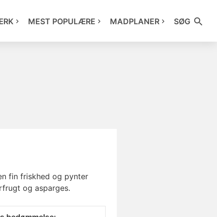
ÆRK
MEST POPULÆRE
MADPLANER
SØG
n fin friskhed og pynter
rfrugt og asparges.