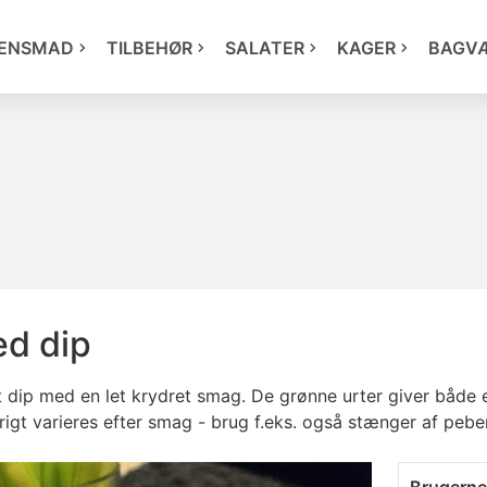
ENSMAD
TILBEHØR
SALATER
KAGER
BAGV
ed dip
 dip med en let krydret smag. De grønne urter giver både e
igt varieres efter smag - brug f.eks. også stænger af pebe