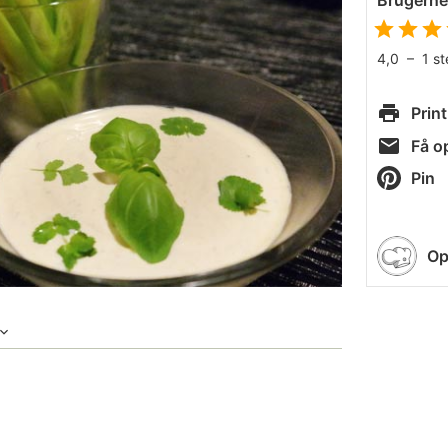
Brugern
4,0
–
1
s
Print
Få op
Pin
Op