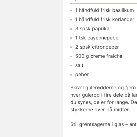
1
håndfuld
frisk basilikum
1
håndfuld
frisk koriander
3
spsk
paprika
1
tsk
cayennepeber
2
spsk
citronpeber
500
g
creme fraiche
salt
peber
Skræl gulerødderne og fjern 
hver gulerod i fire dele på l
du synes, de er for lange. De
stykkerne over på midten.
Stil grøntsagerne i glas – ent