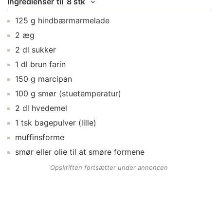
Ingredienser
til
8 stk
125
g
hindbærmarmelade
2
æg
2
dl
sukker
1
dl
brun farin
150
g
marcipan
100
g
smør
(stuetemperatur)
2
dl
hvedemel
1
tsk
bagepulver
(lille)
muffinsforme
smør
eller olie til at smøre formene
Opskriften fortsætter under annoncen