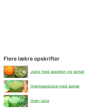
Flere lækre opskrifter
Juice med appelsin og spinat
Grøntsagsjuice med spinat
Grøn juice