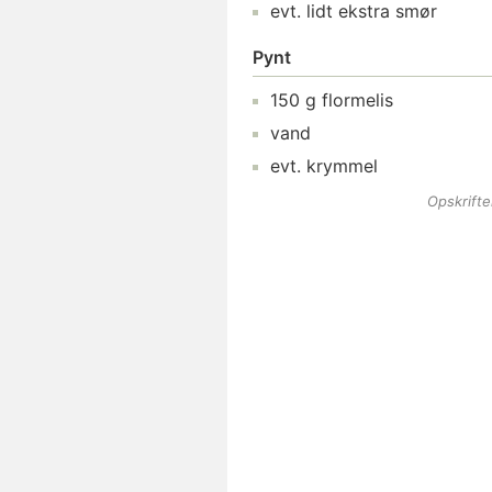
evt. lidt ekstra
smør
Pynt
150
g
flormelis
vand
evt.
krymmel
Opskrift