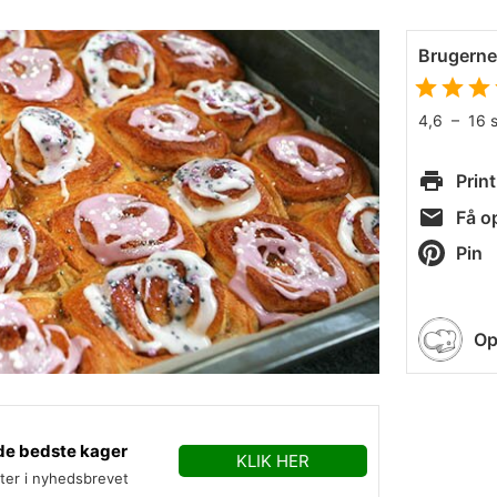
Brugern
4,6
–
16
Print
Få op
Pin
Op
de bedste kager
KLIK HER
fter i nyhedsbrevet