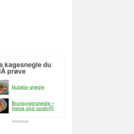
e kagesnegle du
MÅ prøve
Nutella-snegle
Brunsvigersnegle –
mega god opskrift
Annonce