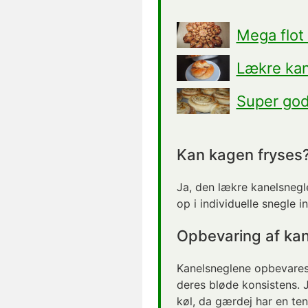
Mega flot
Lækre kan
Super god
Kan kagen fryses
Ja, den lækre kanelsnegle
op i individuelle snegle i
Opbevaring af ka
Kanelsneglene opbevares 
deres bløde konsistens. 
køl, da gærdej har en ten