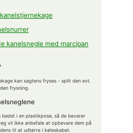
 kanelstjernekage
elsnurrer
e kanelsnegle med marcipan
?
kage kan sagtens fryses - split den evt.
nden frysning.
nelsneglene
bedst i en plastikpose, så de bevarer
Jeg vil ikke anbefale at opbevare dem på
dens til at udtørre i køleskabet.