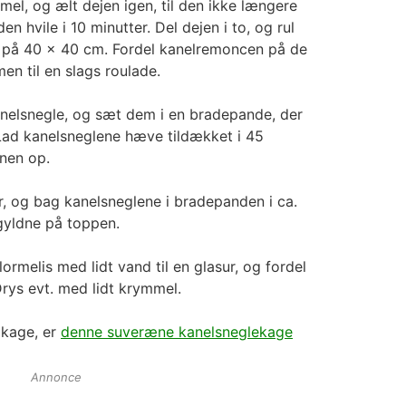
el, og ælt dejen igen, til den ikke længere
en hvile i 10 minutter. Del dejen i to, og rul
nt på 40 x 40 cm. Fordel kanelremoncen på de
en til en slags roulade.
anelsnegle, og sæt dem i en bradepande, der
Lad kanelsneglene hæve tildækket i 45
nen op.
r, og bag kanelsneglene i bradepanden i ca.
 gyldne på toppen.
lormelis med lidt vand til en glasur, og fordel
rys evt. med lidt krymmel.
 kage, er
denne suveræne kanelsneglekage
Annonce