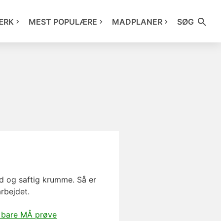
ÆRK
MEST POPULÆRE
MADPLANER
SØG
ød og saftig krumme. Så er
rbejdet.
 bare MÅ prøve