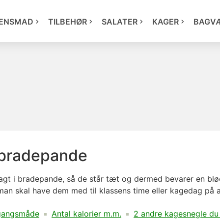
ENSMAD
TILBEHØR
SALATER
KAGER
BAGV
 bradepande
bagt i bradepande, så de står tæt og dermed bevarer en bl
man skal have dem med til klassens time eller kagedag på a
gangsmåde
Antal kalorier m.m.
2 andre kagesnegle du