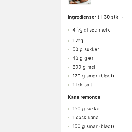
Ingredienser
til
30 stk
1
4
⁄
dl
sødmælk
2
1
æg
50
g
sukker
40
g
gær
800
g
mel
120
g
smør
(blødt)
1
tsk
salt
Kanelremonce
150
g
sukker
1
spsk
kanel
150
g
smør
(blødt)