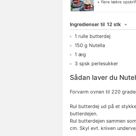
+ flere lækre opskri
Ingredienser
til
12 stk
1
rulle
butterdej
150
g
Nutella
1
æg
3
spsk
perlesukker
Sådan laver du Nute
Forvarm ovnen til 220 grade
Rul
butterdej
ud på et stykke
butterdejen.
Rul butterdejen sammen som 
cm. Skyl evt. kniven undervej