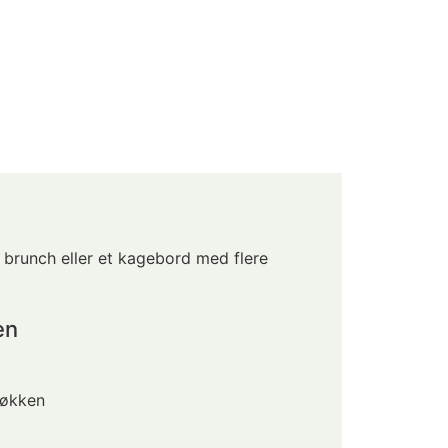
l brunch eller et kagebord med flere
en
køkken