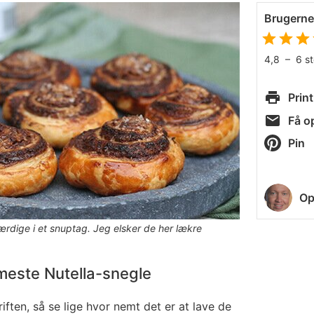
Brugern
4,8
–
6
s
Print
Få op
Pin
Op
ærdige i et snuptag. Jeg elsker de her lækre
mmeste
Nutella-snegle
ften, så se lige hvor nemt det er at lave de