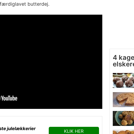
færdiglavet butterdej.
4 kager
elsker
te julelækkerier
KLIK HER