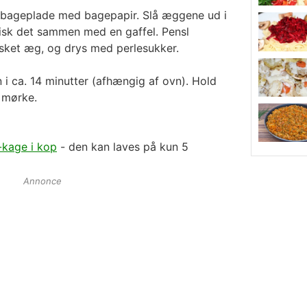
 bageplade med bagepapir. Slå æggene ud i
g pisk det sammen med en gaffel. Pensl
sket æg, og drys med perlesukker.
 i ca. 14 minutter (afhængig af ovn). Hold
r mørke.
a-kage i kop
- den kan laves på kun 5
Annonce