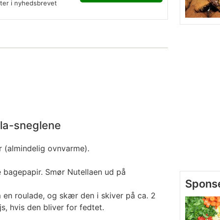
fter i nyhedsbrevet
lla-sneglene
r (almindelig ovnvarme).
 bagepapir. Smør Nutellaen ud på
en roulade, og skær den i skiver på ca. 2
s, hvis den bliver for fedtet.