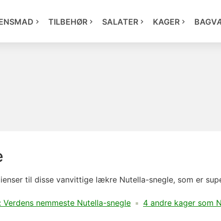
ENSMAD
TILBEHØR
SALATER
KAGER
BAGV
e
enser til disse vanvittige lækre Nutella-snegle, som er supe
: Verdens nemmeste Nutella-snegle
4 andre kager som N