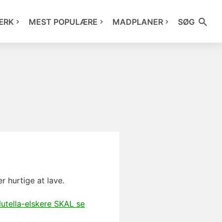
ÆRK
MEST POPULÆRE
MADPLANER
SØG
r hurtige at lave.
utella-elskere SKAL se