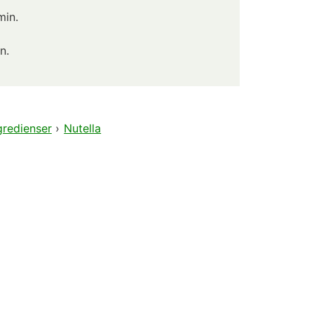
min.
n.
gredienser
›
Nutella