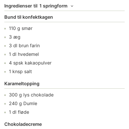
Ingredienser
til
1 springform
Bund til konfektkagen
110
g
smør
3
æg
3
dl
brun farin
1
dl
hvedemel
4
spsk
kakaopulver
1
knsp
salt
Karameltopping
300
g
lys chokolade
240
g
Dumle
1
dl
fløde
Chokoladecreme