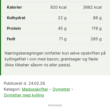
Kalorier
920
kcal
3682 kcal
Kulhydrat
22
g
88 g
Protein
45
g
178 g
Fedt
71
g
285 g
Næringsberegningen omfatter kun selve opskriften på
kyllingefilet i ovn med bacon, grøntsager og fløde
(ikke tilbehør såsom ris eller pasta).
Publiceret d.
24.02.26.
Kategori:
Madopskrifter
›
Ovnretter
›
Ovnretter med kylling
Annonce