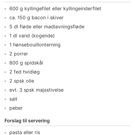
600
g
kyllingefilet
eller kyllingeinderfilet
ca.
150
g
bacon i skiver
5
dl
fløde
eller madlavningsfløde
1
dl
vand
(kogende)
1
hønsebouillonterning
2
porrer
800
g
spidskål
2
fed
hvidløg
2
spsk
olie
evt.
3
spsk
majsstivelse
salt
peber
Forslag til servering
pasta
eller ris