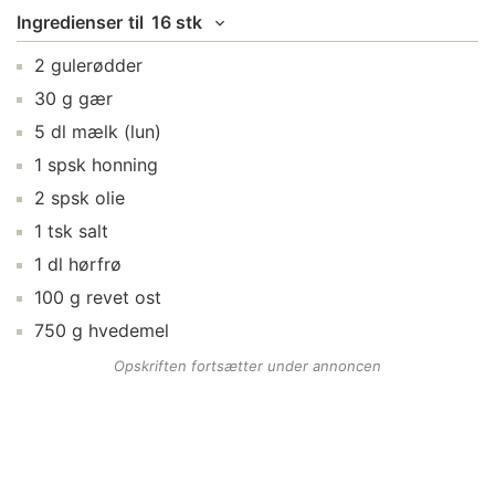
Ingredienser
til
16 stk
2
gulerødder
30
g
gær
5
dl
mælk
(lun)
1
spsk
honning
2
spsk
olie
1
tsk
salt
1
dl
hørfrø
100
g
revet ost
750
g
hvedemel
Opskriften fortsætter under annoncen