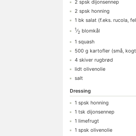
2
spsk
dijonsennep
2
spsk
honning
1
bk
salat
(f.eks. rucola, f
1
⁄
blomkål
2
1
squash
500
g
kartofler
(små, kogt
4
skiver
rugbrød
lidt
olivenolie
salt
Dressing
1
spsk
honning
1
tsk
dijonsennep
1
limefrugt
1
spsk
olivenolie