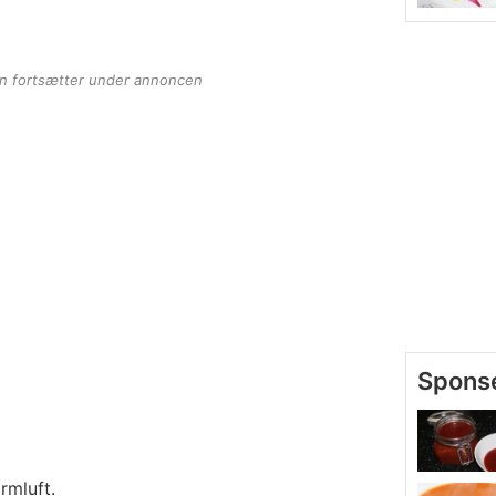
en fortsætter under annoncen
rmluft.