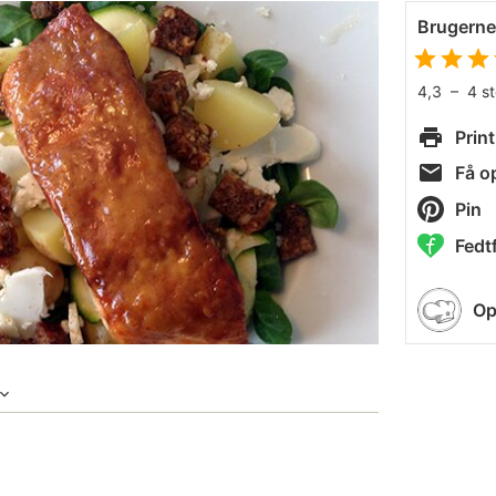
Brugern
4,3
–
4
s
Print
Få op
Pin
Fedtf
Op