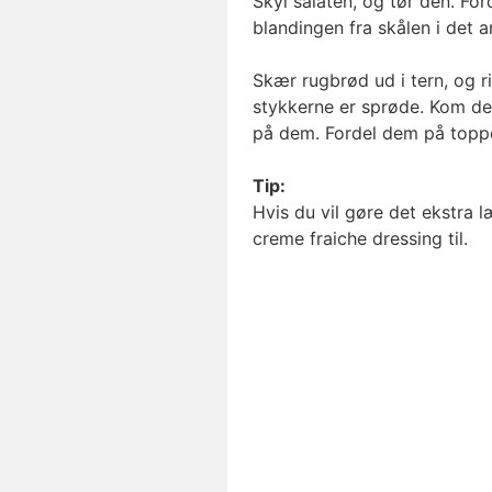
Skyl salaten, og tør den. For
blandingen fra skålen i det an
Skær rugbrød ud i tern, og ris
stykkerne er sprøde. Kom de
på dem. Fordel dem på toppen
Tip:
Hvis du vil gøre det ekstra 
creme fraiche dressing til.