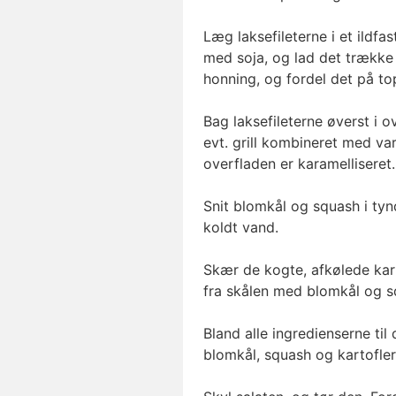
Læg laksefileterne i et ildf
med soja, og lad det trække 
honning, og fordel det på top
Bag laksefileterne øverst i o
evt. grill kombineret med var
overfladen er karamelliseret
Snit blomkål og squash i ty
koldt vand.
Skær de kogte, afkølede kart
fra skålen med blomkål og s
Bland alle ingredienserne ti
blomkål, squash og kartofler