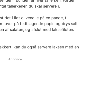
del den i bunden af hver tallerken. Fordel
tal tallerkener, du skal servere i.
t det i lidt olivenolie på en pande, til
m over på fedtsugende papir, og drys salt
 af salaten, og afslut med laksefileten.
lækkert, kan du også servere laksen med en
Annonce