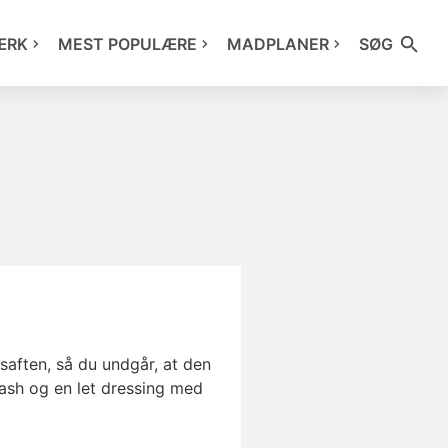
ÆRK
MEST POPULÆRE
MADPLANER
SØG
saften, så du undgår, at den
uash og en let dressing med