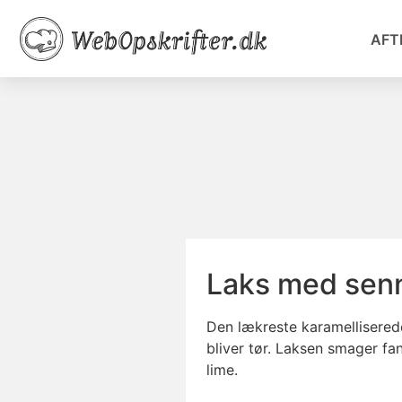
AFT
Laks med sen
Den lækreste karamelliserede
bliver tør. Laksen smager fa
lime.