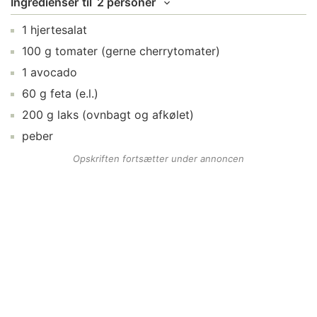
Ingredienser
til
2 personer
1
hjertesalat
100
g
tomater
(gerne cherrytomater)
1
avocado
60
g
feta
(e.l.)
200
g
laks
(ovnbagt og afkølet)
peber
Opskriften fortsætter under annoncen