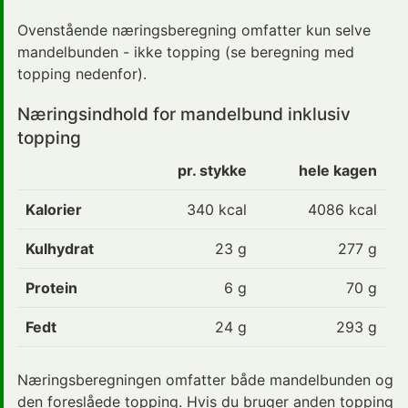
Ovenstående næringsberegning omfatter kun selve
mandelbunden - ikke topping (se beregning med
topping nedenfor).
Næringsindhold for mandelbund inklusiv
topping
pr. stykke
hele kagen
Kalorier
340 kcal
4086 kcal
Kulhydrat
23 g
277 g
Protein
6 g
70 g
Fedt
24 g
293 g
Næringsberegningen omfatter både mandelbunden og
den foreslåede topping. Hvis du bruger anden topping