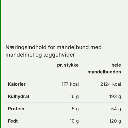
Næringsindhold for mandelbund med
mandelmel og æggehvider
pr. stykke
hele
mandelbunden
Kalorier
177
kcal
2124 kcal
Kulhydrat
16
g
193 g
Protein
5
g
54 g
Fedt
10
g
120 g