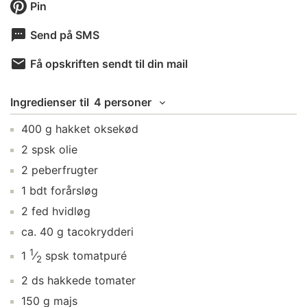
Pin
Send på SMS
Få opskriften sendt til din mail
Ingredienser
til
4 personer
400
g
hakket oksekød
2
spsk
olie
2
peberfrugter
1
bdt
forårsløg
2
fed
hvidløg
ca.
40
g
tacokrydderi
1
1
⁄
spsk
tomatpuré
2
2
ds
hakkede tomater
150
g
majs