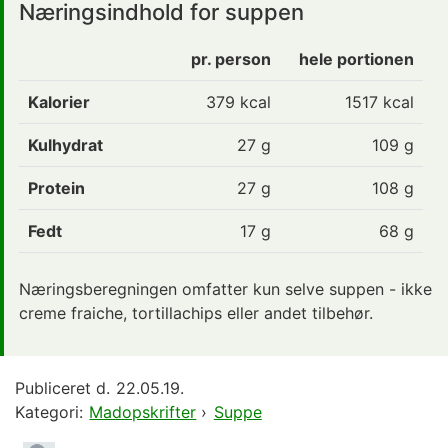
Næringsindhold for suppen
pr. person
hele portionen
Kalorier
379
kcal
1517 kcal
Kulhydrat
27
g
109 g
Protein
27
g
108 g
Fedt
17
g
68 g
Næringsberegningen omfatter kun selve suppen - ikke
creme fraiche, tortillachips eller andet tilbehør.
Publiceret d.
22.05.19.
Kategori:
Madopskrifter
›
Suppe