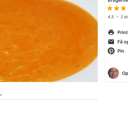
Brugern
4,5
–
2
s
Print
Få op
Pin
Op