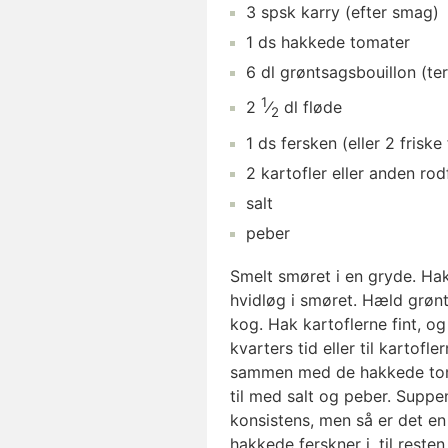
3
spsk
karry
(efter smag)
1
ds
hakkede tomater
6
dl
grøntsagsbouillon
(ter
1
2
⁄
dl
fløde
2
1
ds
fersken
(eller 2 friske
2
kartofler
eller anden rod
salt
peber
Smelt smøret i en gryde. Hak 
hvidløg i smøret. Hæld grønt
kog. Hak kartoflerne fint, o
kvarters tid eller til kartof
sammen med de hakkede toma
til med salt og peber. Suppe
konsistens, men så er det e
hakkede ferskner i, til reste