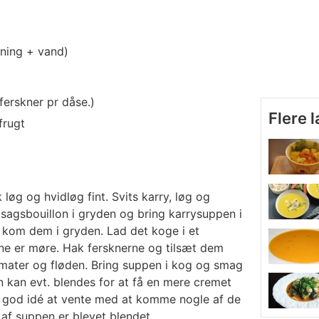
ning + vand)
 ferskner pr dåse.)
Flere 
frugt
løg og hvidløg fint. Svits karry, løg og
sagsbouillon i gryden og bring karrysuppen i
g kom dem i gryden. Lad det koge i et
lerne er møre. Hak fersknerne og tilsæt dem
ter og fløden. Bring suppen i kog og smag
n kan evt. blendes for at få en mere cremet
n god idé at vente med at komme nogle af de
n af suppen er blevet blendet.