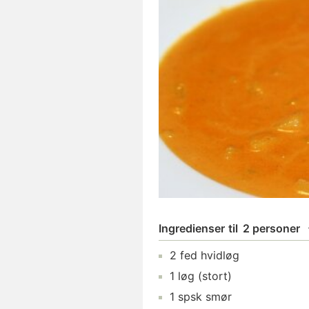
Ingredienser
til
2 personer
2
fed
hvidløg
1
løg
(stort)
1
spsk
smør