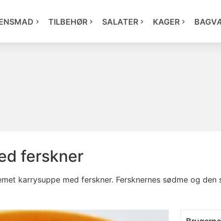
ENSMAD
TILBEHØR
SALATER
KAGER
BAGV
ed ferskner
remet karrysuppe med ferskner. Fersknernes sødme og den