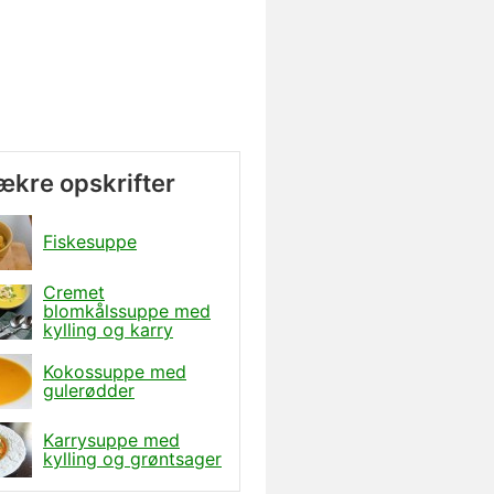
lækre opskrifter
Fiskesuppe
Cremet
blomkålssuppe med
kylling og karry
Kokossuppe med
gulerødder
Karrysuppe med
kylling og grøntsager