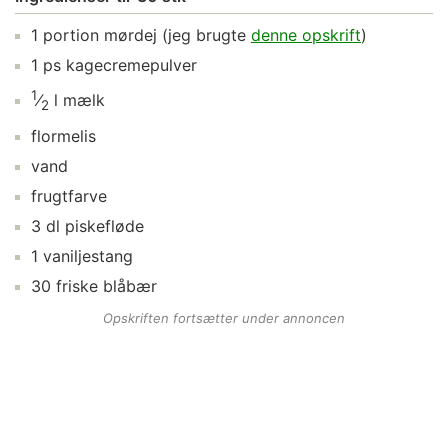
1
portion
mørdej
(jeg brugte
denne opskrift
)
1
ps
kagecremepulver
1
⁄
l
mælk
2
flormelis
vand
frugtfarve
3
dl
piskefløde
1
vaniljestang
30
friske blåbær
Opskriften fortsætter under annoncen