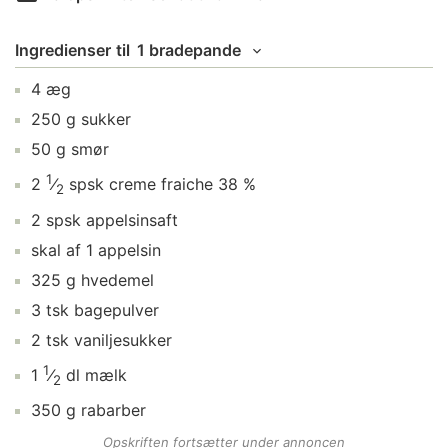
Ingredienser
til
1 bradepande
4
æg
250
g
sukker
50
g
smør
1
2
⁄
spsk
creme fraiche
38 %
2
2
spsk
appelsinsaft
skal af
1
appelsin
325
g
hvedemel
3
tsk
bagepulver
2
tsk
vaniljesukker
1
1
⁄
dl
mælk
2
350
g
rabarber
Opskriften fortsætter under annoncen