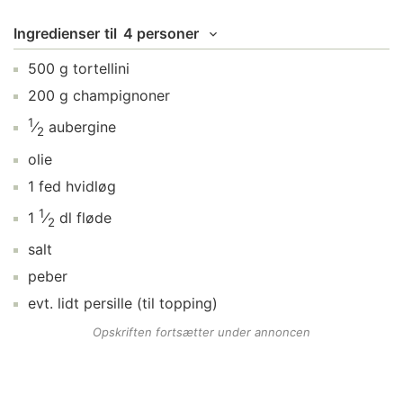
Ingredienser
til
4 personer
500
g
tortellini
200
g
champignoner
1
⁄
aubergine
2
olie
1
fed
hvidløg
1
1
⁄
dl
fløde
2
salt
peber
evt. lidt
persille
(til topping)
Opskriften fortsætter under annoncen