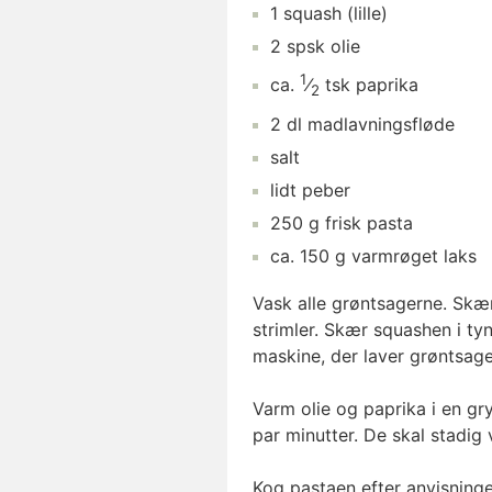
1
squash
(lille)
2
spsk
olie
1
ca.
⁄
tsk
paprika
2
2
dl
madlavningsfløde
salt
lidt
peber
250
g
frisk pasta
ca.
150
g
varmrøget laks
Vask alle grøntsagerne. Skæ
strimler. Skær squashen i ty
maskine, der laver grøntsager
Varm olie og paprika i en gr
par minutter. De skal stadig 
Kog pastaen efter anvisning