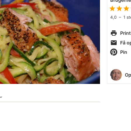
Brugern
4,0
–
1
s
Print
Få op
Pin
Op