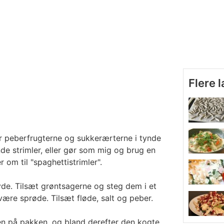
Flere 
r peberfrugterne og sukkerærterne i tynde
nde strimler, eller gør som mig og brug en
 om til "spaghettistrimler".
yde. Tilsæt grøntsagerne og steg dem i et
være sprøde. Tilsæt fløde, salt og peber.
en på pakken, og bland derefter den kogte