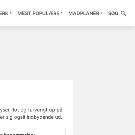
ÆRK
MEST POPULÆRE
MADPLANER
SØG
yser flot og farverigt op på
ger sig også indbydende ud.