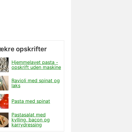
lækre opskrifter
Hjemmelavet pasta -
opskrift uden maskine
Ravioli med spinat og
laks
Pasta med spinat
Pastasalat med
kylling, bacon og
karrydressing