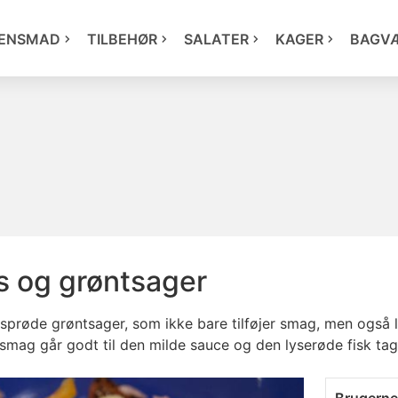
ENSMAD
TILBEHØR
SALATER
KAGER
BAGV
s og grøntsager
sprøde grøntsager, som ikke bare tilføjer smag, men også l
smag går godt til den milde sauce og den lyserøde fisk ta