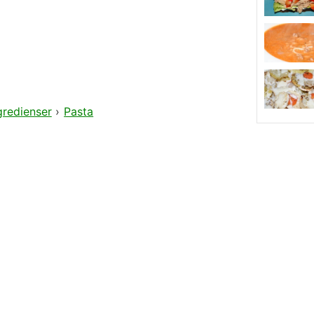
gredienser
›
Pasta