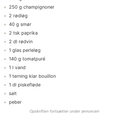
250
g
champignoner
2
rødløg
40
g
smør
2
tsk
paprika
2
dl
rødvin
1
glas
perleløg
140
g
tomatpuré
1
l
vand
1
terning
klar bouillon
1
dl
piskefløde
salt
peber
Opskriften fortsætter under annoncen