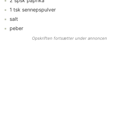
2
spsk
paprika
1
tsk
sennepspulver
salt
peber
Opskriften fortsætter under annoncen