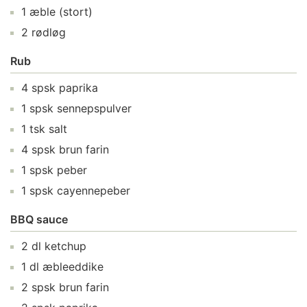
1
æble
(stort)
2
rødløg
Rub
4
spsk
paprika
1
spsk
sennepspulver
1
tsk
salt
4
spsk
brun farin
1
spsk
peber
1
spsk
cayennepeber
BBQ sauce
2
dl
ketchup
1
dl
æbleeddike
2
spsk
brun farin