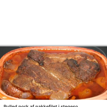
Pulled pork af nakkefilet i stegeso