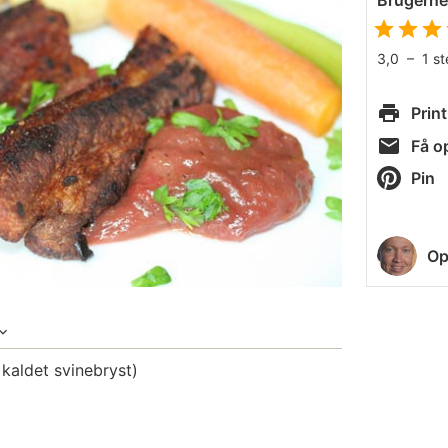
Brugern
3,0
–
1
s
Print
Få op
Pin
Op
 kaldet svinebryst)