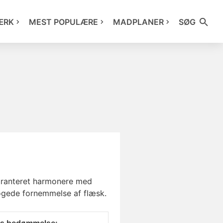
ÆRK
MEST POPULÆRE
MADPLANER
SØG
garanteret harmonere med
røgede fornemmelse af flæsk.