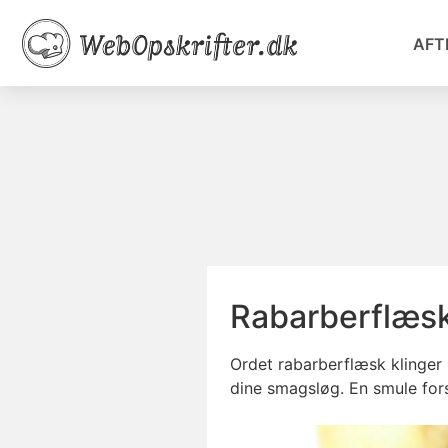
AFT
Rabarberflæs
Ordet rabarberflæsk klinger
dine smagsløg. En smule fors