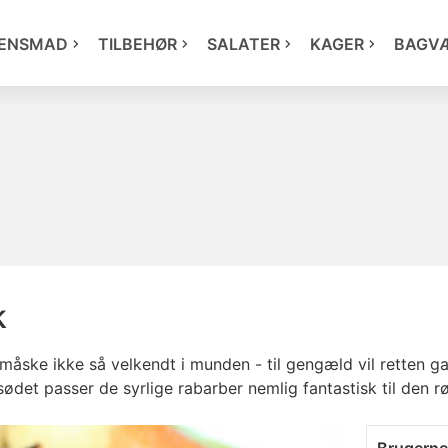
ENSMAD
TILBEHØR
SALATER
KAGER
BAGV
k
 måske ikke så velkendt i munden - til gengæld vil retten 
ødet passer de syrlige rabarber nemlig fantastisk til den 