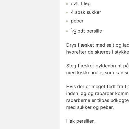
evt.
1
løg
4
spsk
sukker
peber
1
⁄
bdt
persille
2
Drys flæsket med salt og lad
hvorefter de skæres i stykke
Steg flæsket gyldenbrunt på
med køkkenrulle, som kan s
Hvis der er meget fedt fra f
inden løg og rabarber kommes
rabarberne er tilpas udkogte
med sukker og peber.
Hak persillen.