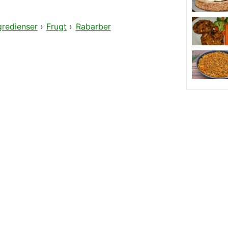
gredienser
›
Frugt
›
Rabarber