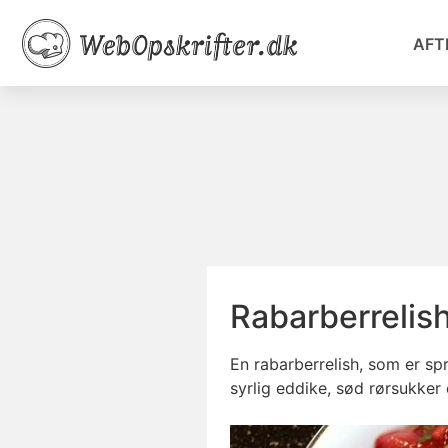
AFT
Rabarberrelis
En rabarberrelish, som er s
syrlig eddike, sød rørsukker o