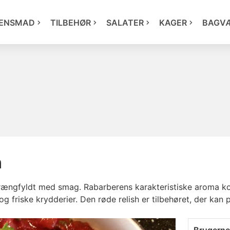
ENSMAD
TILBEHØR
SALATER
KAGER
BAGV
h
prængfyldt med smag. Rabarberens karakteristiske aroma 
g friske krydderier. Den røde relish er tilbehøret, der kan p