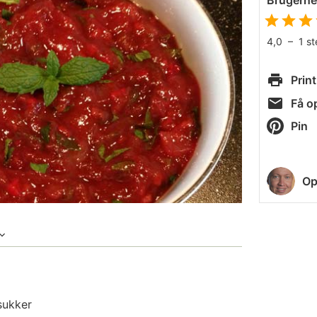
Brugern
4,0
–
1
s
Print
Få op
Pin
Op
sukker