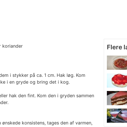
r koriander
Flere 
em i stykker på ca. 1 cm. Hak løg. Kom
ke i en gryde og bring det i kog.
eller hak den fint. Kom den i gryden sammen
der.
n ønskede konsistens, tages den af varmen,