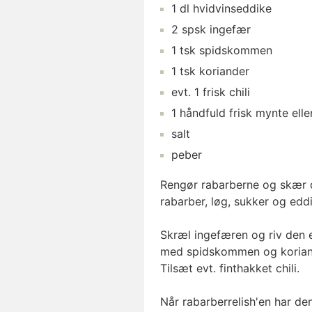
1
dl
hvidvinseddike
2
spsk
ingefær
1
tsk
spidskommen
1
tsk
koriander
evt.
1
frisk chili
1
håndfuld
frisk mynte
elle
salt
peber
Rengør rabarberne og skær d
rabarber, løg, sukker og eddi
Skræl ingefæren og riv den 
med spidskommen og korian
Tilsæt evt. finthakket chili.
Når rabarberrelish'en har de