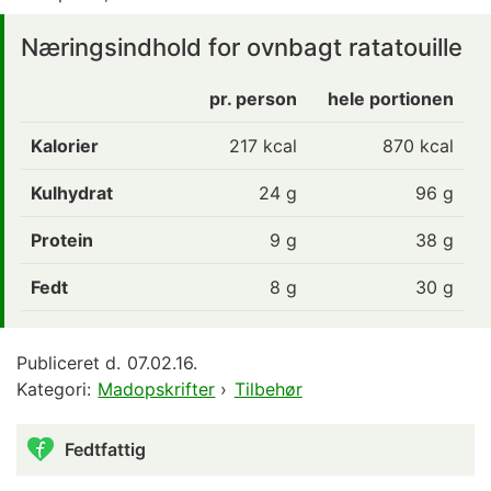
Næringsindhold for ovnbagt ratatouille
pr. person
hele portionen
Kalorier
217
kcal
870 kcal
Kulhydrat
24
g
96 g
Protein
9
g
38 g
Fedt
8
g
30 g
Publiceret d.
07.02.16.
Kategori:
Madopskrifter
›
Tilbehør
Fedtfattig