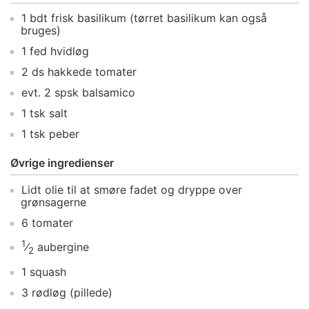
1
bdt
frisk basilikum
(tørret basilikum kan også
bruges)
1
fed
hvidløg
2
ds
hakkede tomater
evt.
2
spsk
balsamico
1
tsk
salt
1
tsk
peber
Øvrige ingredienser
Lidt
olie
til at smøre fadet og dryppe over
grønsagerne
6
tomater
1
⁄
aubergine
2
1
squash
3
rødløg
(pillede)