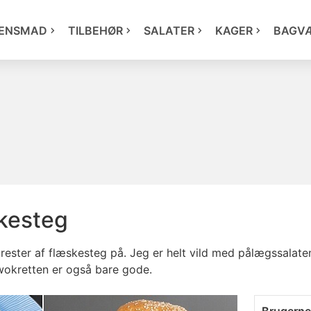
ENSMAD
TILBEHØR
SALATER
KAGER
BAGV
skesteg
rester af flæskesteg på. Jeg er helt vild med pålægssalate
okretten er også bare gode.