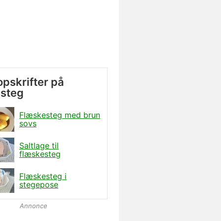
opskrifter på
esteg
Flæskesteg med brun
sovs
Saltlage til
flæskesteg
Flæskesteg i
stegepose
Annonce