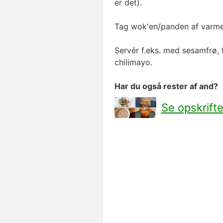
er det).
Tag wok'en/panden af varme
Servér f.eks. med sesamfrø, f
chilimayo.
Har du også rester af and?
Se opskrift