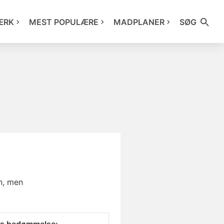
ÆRK
MEST POPULÆRE
MADPLANER
SØG
n, men