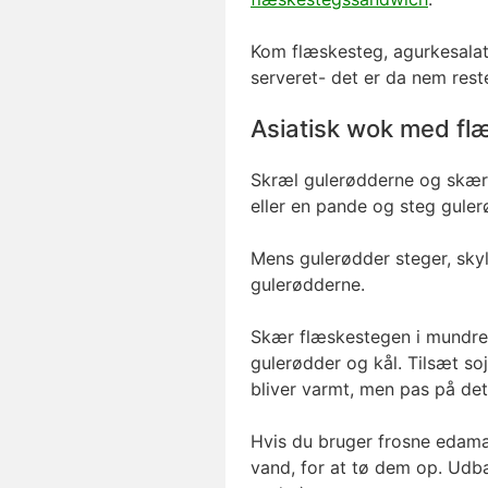
Kom flæskesteg, agurkesalat, 
serveret- det er da nem res
Asiatisk wok med fl
Skræl gulerødderne og skær 
eller en pande og steg gule
Mens gulerødder steger, skyll
gulerødderne.
Skær flæskestegen i mundr
gulerødder og kål. Tilsæt so
bliver varmt, men pas på det 
Hvis du bruger frosne eda
vand, for at tø dem op. Ud