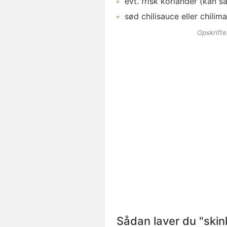
evt.
frisk koriander
(kan sa
sød chilisauce
eller chilima
Opskrift
Sådan laver du "skin