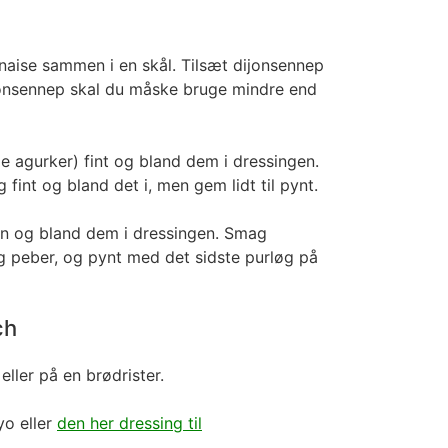
aise sammen i en skål. Tilsæt dijonsennep
jonsennep skal du måske bruge mindre end
de agurker) fint og bland dem i dressingen.
g fint og bland det i, men gem lidt til pynt.
rn og bland dem i dressingen. Smag
g peber, og pynt med det sidste purløg på
ch
ller på en brødrister.
yo eller
den her dressing til