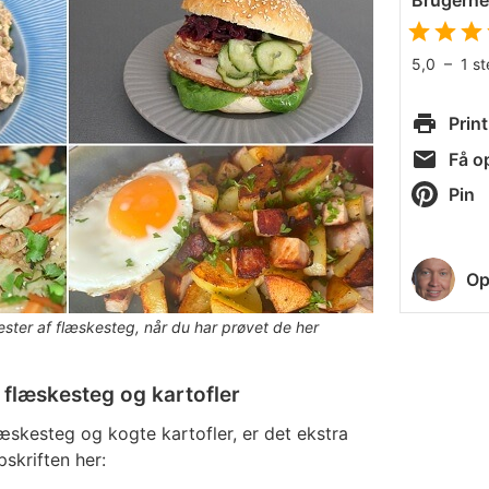
Brugern
5,0
–
1
s
Print
Få op
Pin
Op
rester af flæskesteg, når du har prøvet de her
 flæskesteg og kartofler
læskesteg og kogte kartofler, er det ekstra
skriften her: