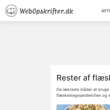
AFT
Rester af flæ
De lækreste måder at bruge 
flæskestegssandwichen og w