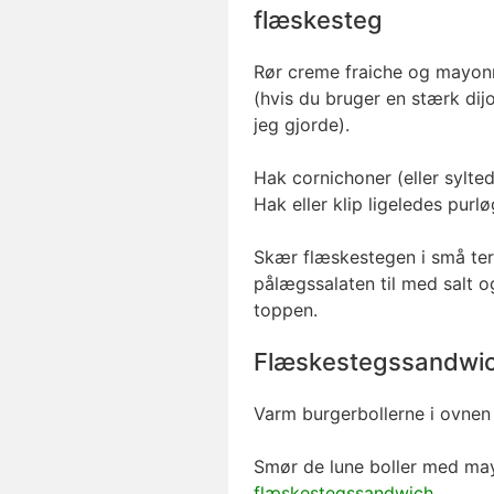
flæskesteg
Rør creme fraiche og mayonn
(hvis du bruger en stærk di
jeg gjorde).
Hak cornichoner (eller sylte
Hak eller klip ligeledes purlø
Skær flæskestegen i små te
pålægssalaten til med salt o
toppen.
Flæskestegssandwi
Varm burgerbollerne i ovnen e
Smør de lune boller med ma
flæskestegssandwich
.