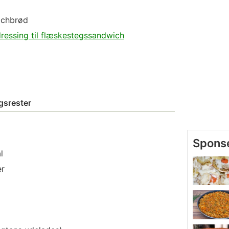
ichbrød
dressing til flæskestegssandwich
gsrester
l
r