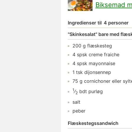
Biksemad m
Ingredienser
til
4 personer
"Skinkesalat" bare med flæs
200
g
flæskesteg
4
spsk
creme fraiche
4
spsk
mayonnaise
1
tsk
dijonsennep
75
g
cornichoner
eller syl
1
⁄
bdt
purløg
2
salt
peber
Flæskestegssandwich