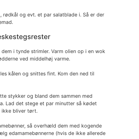
rødkål og evt. et par salatblade i. Så er der
temad.
æskestegsrester
dem i tynde strimler. Varm olien op i en wok
rødderne ved middelhøj varme.
es kålen og snittes fint. Kom den ned til
ette stykker og bland dem sammen med
ja. Lad det stege et par minutter så kødet
ikke bliver tørt.
mamebønner, så overhæld dem med kogende
bælg edamamebønnerne (hvis de ikke allerede