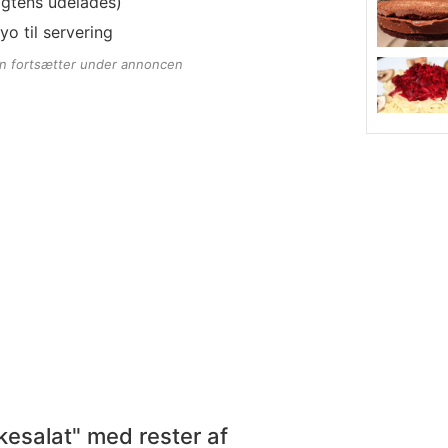
gtens udelades)
yo til servering
en fortsætter under annoncen
kesalat" med rester af