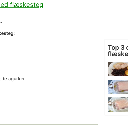
ed flæskesteg
kesteg:
Top 3 
flæsk
tede agurker