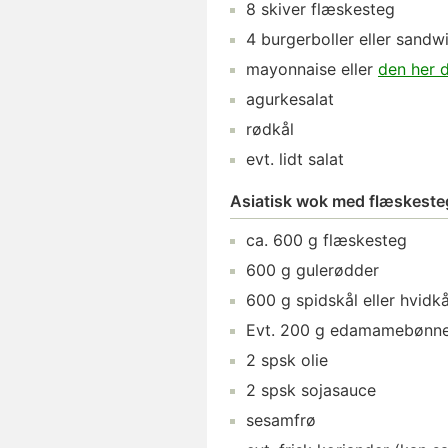
8
skiver
flæskesteg
4
burgerboller
eller sandw
mayonnaise
eller
den her 
agurkesalat
rødkål
evt. lidt
salat
Asiatisk wok med flæskeste
ca.
600
g
flæskesteg
600
g
gulerødder
600
g
spidskål
eller hvidkå
Evt.
200
g
edamamebønne
2
spsk
olie
2
spsk
sojasauce
sesamfrø