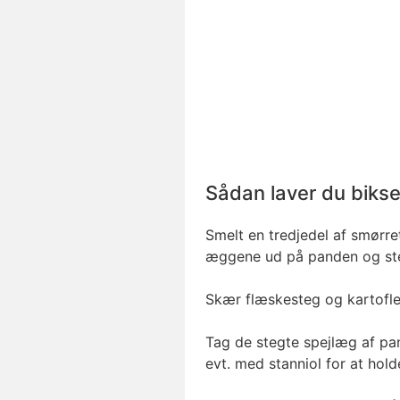
Sådan laver du bik
Smelt en tredjedel af smørr
æggene ud på panden og st
Skær flæskesteg og kartofler
Tag de stegte spejlæg af p
evt. med stanniol for at hol