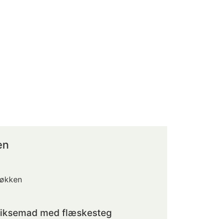
en
køkken
biksemad med flæskesteg