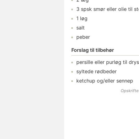
3
spsk
smør
eller olie til 
1
løg
salt
peber
Forslag til tilbehør
persille
eller purløg til drys
syltede rødbeder
ketchup
og/eller sennep
Opskrift