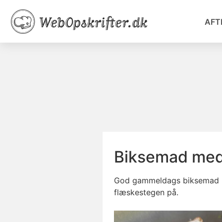
AFT
Biksemad med
God
gammeldags
biksemad m
flæskestegen på.