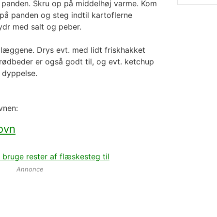
å panden. Skru op på middelhøj varme. Kom
 på panden og steg indtil kartoflerne
ydr med salt og peber.
æggene. Drys evt. med lidt friskhakket
e rødbeder er også godt til, og evt. ketchup
e dyppelse.
vnen:
ovn
n bruge rester af flæskesteg til
Annonce