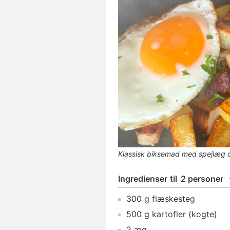
Klassisk biksemad med spejlæg o
Ingredienser
til
2 personer
300
g
flæskesteg
500
g
kartofler
(kogte)
2
æg