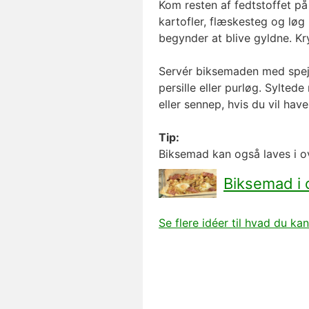
Kom resten af fedtstoffet p
kartofler, flæskesteg og løg
begynder at blive gyldne. Kr
Servér biksemaden med spejl
persille eller purløg. Sylted
eller sennep, hvis du vil hav
Tip:
Biksemad kan også laves i o
Biksemad i 
Se flere idéer til hvad du ka