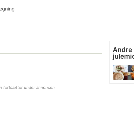
stegning
Andre 
julem
en fortsætter under annoncen