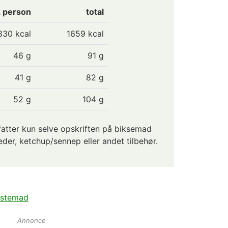
. person
total
830
kcal
1659 kcal
46
g
91 g
41
g
82 g
52
g
104 g
tter kun selve opskriften på biksemad
der, ketchup/sennep eller andet tilbehør.
stemad
Annonce