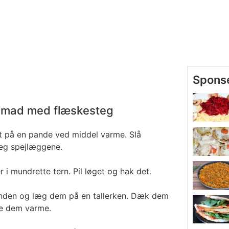
semad med flæskesteg
et på en pande ved middel varme. Slå
eg spejlæggene.
 i mundrette tern. Pil løget og hak det.
anden og læg dem på en tallerken. Dæk dem
de dem varme.