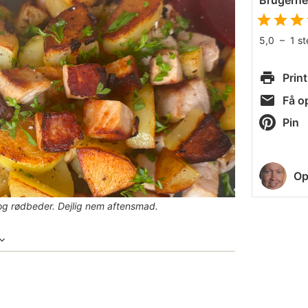
Brugern
5,0
–
1
s
Print
Få op
Pin
Op
g rødbeder. Dejlig nem aftensmad.