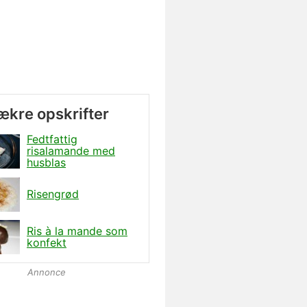
lækre opskrifter
Fedtfattig
risalamande med
husblas
Risengrød
Ris à la mande som
konfekt
Annonce