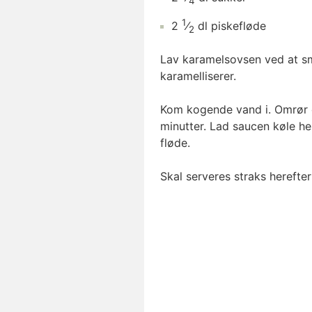
4
1
2
⁄
dl
piskefløde
2
Lav karamelsovsen ved at sme
karamelliserer.
Kom kogende vand i. Omrør 
minutter. Lad saucen køle h
fløde.
Skal serveres straks hereft