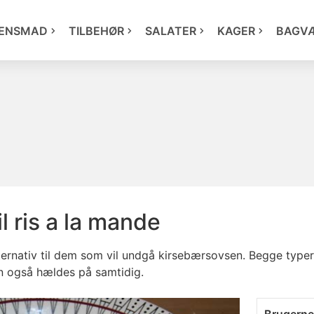
ENSMAD
TILBEHØR
SALATER
KAGER
BAGV
l ris a la mande
ernativ til dem som vil undgå kirsebærsovsen. Begge typer 
an også hældes på samtidig.