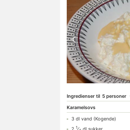
Ingredienser
til
5 personer
Karamelsovs
3
dl
vand
(Kogende)
1
2
⁄
dl
sukker