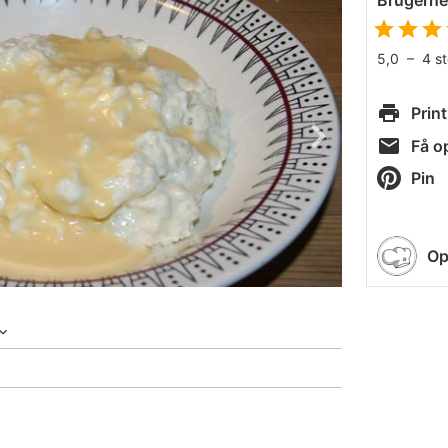
Brugern
5,0
–
4
s
Print
Få op
Pin
Op