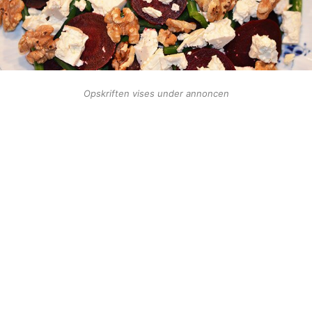
Opskriften vises under annoncen