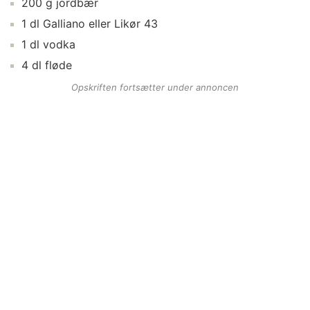
200
g
jordbær
1
dl
Galliano
eller Likør 43
1
dl
vodka
4
dl
fløde
Opskriften fortsætter under annoncen