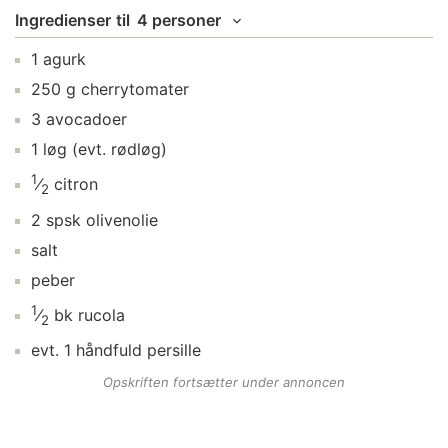
Ingredienser
til
4 personer
1
agurk
250
g
cherrytomater
3
avocadoer
1
løg
(evt. rødløg)
1
⁄
citron
2
2
spsk
olivenolie
salt
peber
1
⁄
bk
rucola
2
evt.
1
håndfuld
persille
Opskriften fortsætter under annoncen