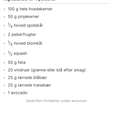
100
g
hele hvedekerner
50
g
pinjekerner
1
⁄
hoved
spidskål
4
2
peberfrugter
1
⁄
hoved
blomkål
4
1
⁄
squash
2
50
g
feta
20
vindruer
(grønne eller blå efter smag)
25
g
tørrede blåbær
25
g
tørrede tranebær
1
avocado
Opskriften fortsætter under annoncen