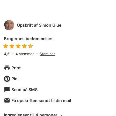
Opskrift af
Simon Glue
Brugernes bedømmelse:
4,5
–
4
stemmer –
Stem her
Print
Pin
Send på SMS
Få opskriften sendt til din mail
Ingredienser
til
4 personer