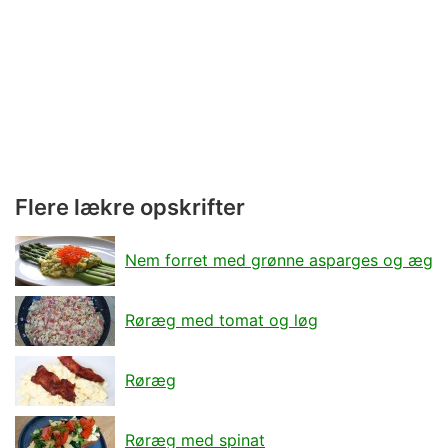
Flere lækre opskrifter
Nem forret med grønne asparges og æg
Røræg med tomat og løg
Røræg
Røræg med spinat