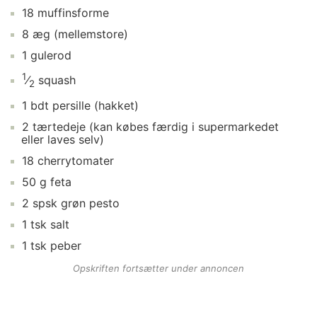
18
muffinsforme
8
æg
(mellemstore)
1
gulerod
1
⁄
squash
2
1
bdt
persille
(hakket)
2
tærtedeje
(kan købes færdig i supermarkedet
eller laves selv)
18
cherrytomater
50
g
feta
2
spsk
grøn pesto
1
tsk
salt
1
tsk
peber
Opskriften fortsætter under annoncen