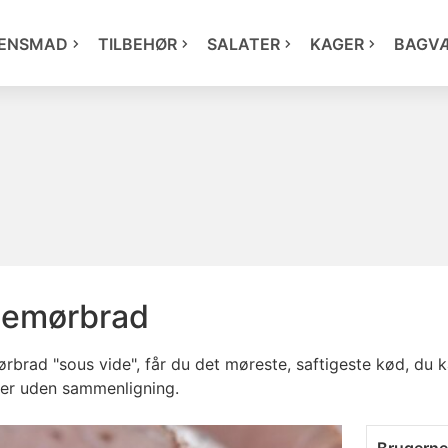
ENSMAD
TILBEHØR
SALATER
KAGER
BAGV
nemørbrad
rbrad "sous vide", får du det møreste, saftigeste kød, du k
 er uden sammenligning.