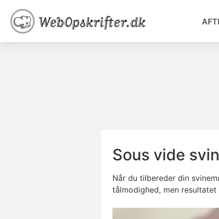
AFT
Sous vide svi
Når du tilbereder din svinemø
tålmodighed, men resultatet