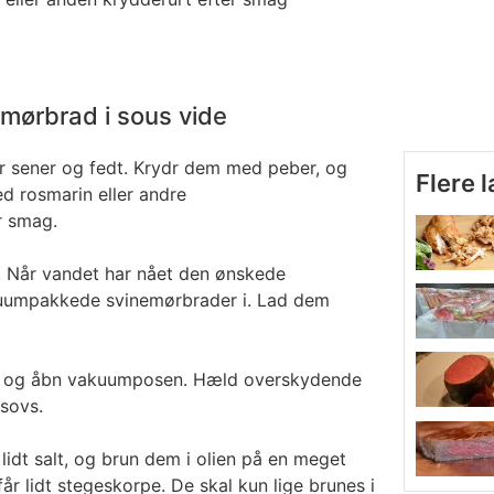
mørbrad i sous vide
r sener og fedt. Krydr dem med peber, og
Flere 
rosmarin eller andre
r smag.
r. Når vandet har nået den ønskede
uumpakkede svinemørbrader i. Lad dem
n, og åbn vakuumposen. Hæld overskydende
 sovs.
idt salt, og brun dem i olien på en meget
får lidt stegeskorpe. De skal kun lige brunes i