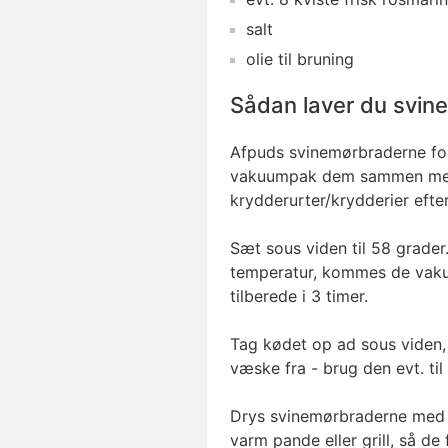
salt
olie
til bruning
Sådan laver du svine
Afpuds svinemørbraderne fo
vakuumpak dem sammen med 
krydderurter/krydderier efte
Sæt sous viden til 58 grade
temperatur, kommes de vak
tilberede i 3 timer.
Tag kødet op ad sous vide
væske fra - brug den evt. til
Drys svinemørbraderne med l
varm pande eller grill, så de 