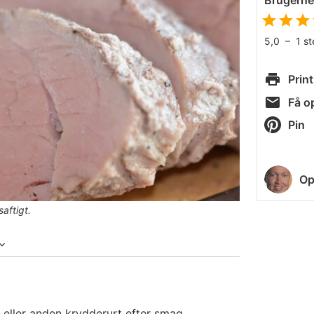
Brugern
5,0
–
1
s
Print
Få op
Pin
Op
aftigt.
eller anden krydderurt efter smag