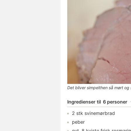
Det bliver simpelthen så mørt og s
Ingredienser
til
6 personer
2
stk
svinemørbrad
peber
evt.
8
kviste
frisk rosmarin