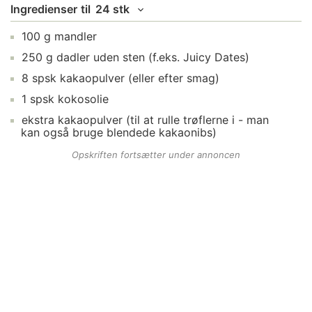
Ingredienser
til
24 stk
100
g
mandler
250
g
dadler
uden sten (f.eks. Juicy Dates)
8
spsk
kakaopulver
(eller efter smag)
1
spsk
kokosolie
ekstra
kakaopulver
(til at rulle trøflerne i - man
kan også bruge blendede kakaonibs)
Opskriften fortsætter under annoncen