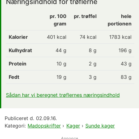
Næringsindhold for trøflerne
pr. 100
pr. trøffel
hele
gram
portionen
Kalorier
401 kcal
74
kcal
1783 kcal
Kulhydrat
44 g
8
g
196 g
Protein
10 g
2
g
43 g
Fedt
19 g
3
g
83 g
Sådan har vi beregnet trøflernes næringsindhold
Publiceret d.
02.09.16.
Kategori:
Madopskrifter
›
Kager
›
Sunde kager
Annonce