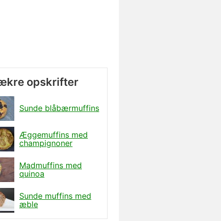
lækre opskrifter
Sunde blåbærmuffins
Æggemuffins med
champignoner
Madmuffins med
quinoa
Sunde muffins med
æble