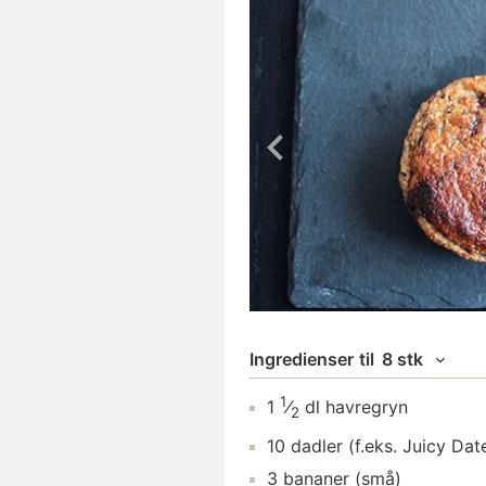
Ingredienser
til
8 stk
1
1
⁄
dl
havregryn
2
10
dadler
(f.eks. Juicy Dat
3
bananer
(små)