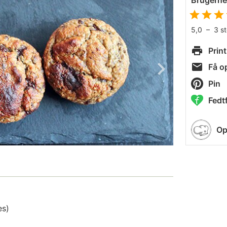
Brugern
5,0
–
3
s
Print
Få op
Pin
Fedtf
Op
es)