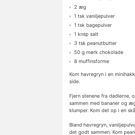
2
æg
1
tsk
vaniljepulver
1
tsk
bagepulver
1
knsp
salt
3
tsk
peanutbutter
50
g
mørk chokolade
8
muffinsforme
Kom havregryn i en minihakker,
side.
Fjern stenene fra dadlerne, 
sammen med bananer og æg. 
klumper. Kom det op i en skå
Bland havregryn, vaniljepulv
det godt sammen. Kom peanut