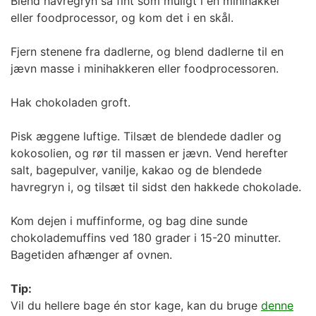
Blend havregryn så fint som muligt i en minihakker
eller foodprocessor, og kom det i en skål.
Fjern stenene fra dadlerne, og blend dadlerne til en
jævn masse i minihakkeren eller foodprocessoren.
Hak chokoladen groft.
Pisk æggene luftige. Tilsæt de blendede dadler og
kokosolien, og rør til massen er jævn. Vend herefter
salt, bagepulver, vanilje, kakao og de blendede
havregryn i, og tilsæt til sidst den hakkede chokolade.
Kom dejen i muffinforme, og bag dine sunde
chokolademuffins ved 180 grader i 15-20 minutter.
Bagetiden afhænger af ovnen.
Tip:
Vil du hellere bage én stor kage, kan du bruge
denne