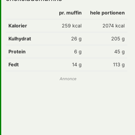
pr. muffin
hele portionen
Kalorier
259
kcal
2074 kcal
Kulhydrat
26
g
205 g
Protein
6
g
45 g
Fedt
14
g
113 g
Annonce