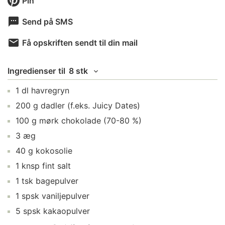
Pin
Send på SMS
Få opskriften sendt til din mail
Ingredienser
til
8 stk
1
dl
havregryn
200
g
dadler
(f.eks. Juicy Dates)
100
g
mørk chokolade
(70-80 %)
3
æg
40
g
kokosolie
1
knsp
fint salt
1
tsk
bagepulver
1
spsk
vaniljepulver
5
spsk
kakaopulver