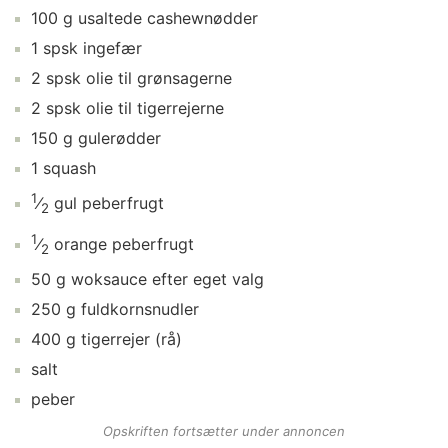
100
g
usaltede cashewnødder
1
spsk
ingefær
2
spsk
olie
til grønsagerne
2
spsk
olie
til tigerrejerne
150
g
gulerødder
1
squash
1
⁄
gul peberfrugt
2
1
⁄
orange peberfrugt
2
50
g
woksauce
efter eget valg
250
g
fuldkornsnudler
400
g
tigerrejer
(rå)
salt
peber
Opskriften fortsætter under annoncen