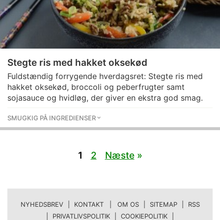
Stegte ris med hakket oksekød
Fuldstændig forrygende hverdagsret: Stegte ris med
hakket oksekød, broccoli og peberfrugter samt
sojasauce og hvidløg, der giver en ekstra god smag.
SMUGKIG PÅ INGREDIENSER
1
2
Næste
»
NYHEDSBREV
|
KONTAKT | OM OS
|
SITEMAP
|
RSS
|
PRIVATLIVSPOLITIK
|
COOKIEPOLITIK
|