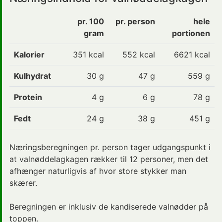
pr. 100
pr. person
hele
gram
portionen
Kalorier
351
kcal
552 kcal
6621 kcal
Kulhydrat
30
g
47 g
559 g
Protein
4
g
6 g
78 g
Fedt
24
g
38 g
451 g
Næringsberegningen pr. person tager udgangspunkt i
at valnøddelagkagen rækker til 12 personer, men det
afhænger naturligvis af hvor store stykker man
skærer.
Beregningen er inklusiv de kandiserede valnødder på
toppen.