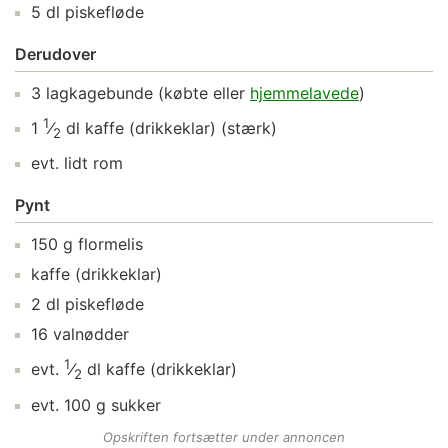
5
dl
piskefløde
Derudover
3
lagkagebunde
(købte eller
hjemmelavede
)
1
1
⁄
dl
kaffe (drikkeklar)
(stærk)
2
evt. lidt
rom
Pynt
150
g
flormelis
kaffe (drikkeklar)
2
dl
piskefløde
16
valnødder
1
evt.
⁄
dl
kaffe (drikkeklar)
2
evt.
100
g
sukker
Opskriften fortsætter under annoncen