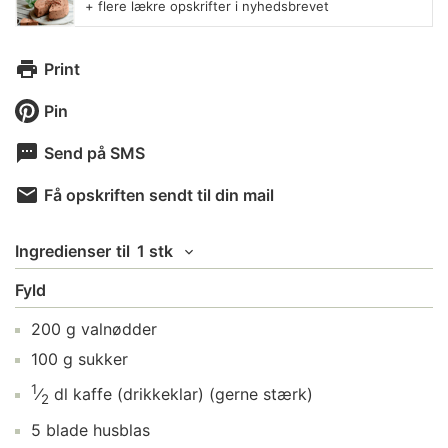
+ flere lækre opskrifter i nyhedsbrevet
Print
Pin
Send på SMS
Få opskriften sendt til din mail
Ingredienser
til
1 stk
Fyld
200
g
valnødder
100
g
sukker
1
⁄
dl
kaffe (drikkeklar)
(gerne stærk)
2
5
blade
husblas