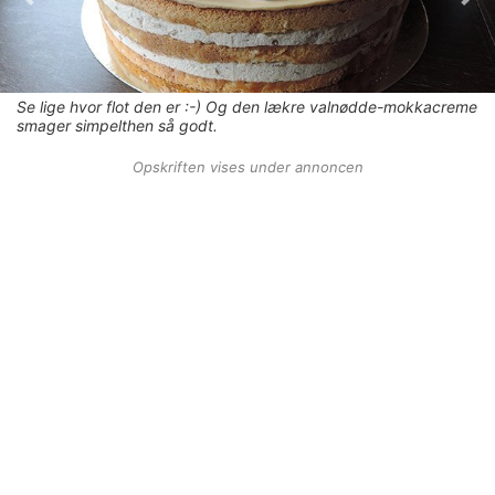
Se lige hvor flot den er :-) Og den lækre valnødde-mokkacreme
smager simpelthen så godt.
Opskriften vises under annoncen