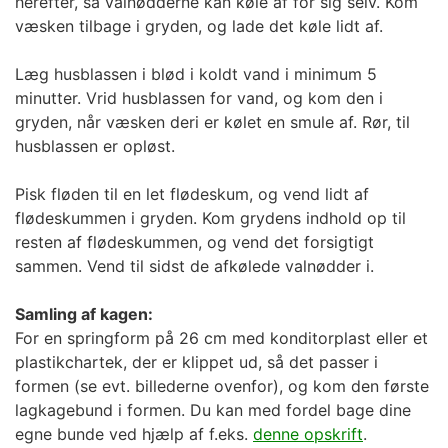
herefter, så valnødderne kan køle af for sig selv. Kom
væsken tilbage i gryden, og lade det køle lidt af.
Læg husblassen i blød i koldt vand i minimum 5
minutter. Vrid husblassen for vand, og kom den i
gryden, når væsken deri er kølet en smule af. Rør, til
husblassen er opløst.
Pisk fløden til en let flødeskum, og vend lidt af
flødeskummen i gryden. Kom grydens indhold op til
resten af flødeskummen, og vend det forsigtigt
sammen. Vend til sidst de afkølede valnødder i.
Samling af kagen:
For en springform på 26 cm med konditorplast eller et
plastikchartek, der er klippet ud, så det passer i
formen (se evt. billederne ovenfor), og kom den første
lagkagebund i formen. Du kan med fordel bage dine
egne bunde ved hjælp af f.eks.
denne opskrift
.