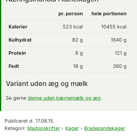
pr. person
hele portionen
Kalorier
523
kcal
10455 kcal
Kulhydrat
82
g
1640 g
Protein
6
g
121 g
Fedt
18
g
360 g
Variant uden æg og mælk
Se gerne
denne uden kærnemælk og æg
.
Publiceret d.
17.08.15.
Kategori:
Madopskrifter
›
Kager
›
Bradepandekager