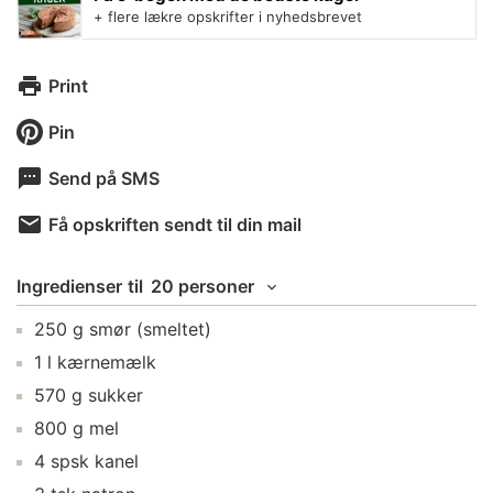
+ flere lækre opskrifter i nyhedsbrevet
Print
Pin
Send på SMS
Få opskriften sendt til din mail
Ingredienser
til
20 personer
250
g
smør
(smeltet)
1
l
kærnemælk
570
g
sukker
800
g
mel
4
spsk
kanel