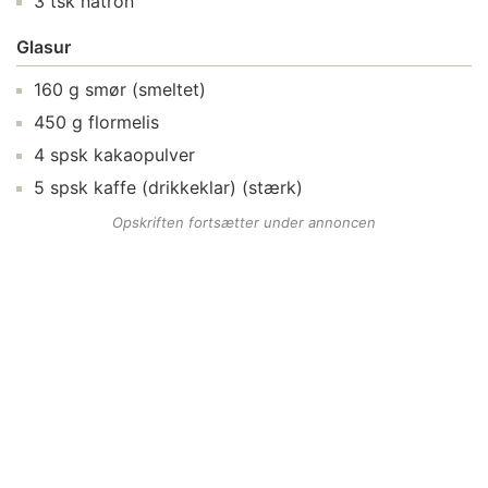
3
tsk
natron
Glasur
160
g
smør
(smeltet)
450
g
flormelis
4
spsk
kakaopulver
5
spsk
kaffe (drikkeklar)
(stærk)
Opskriften fortsætter under annoncen