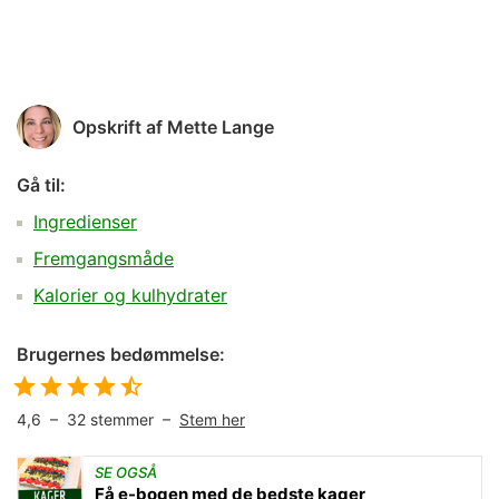
Opskrift af
Mette Lange
Gå til:
Ingredienser
Fremgangsmåde
Kalorier og kulhydrater
Brugernes bedømmelse:
4,6
–
32
stemmer –
Stem her
SE OGSÅ
Få e-bogen med de bedste kager