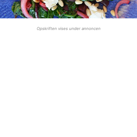
Opskriften vises under annoncen